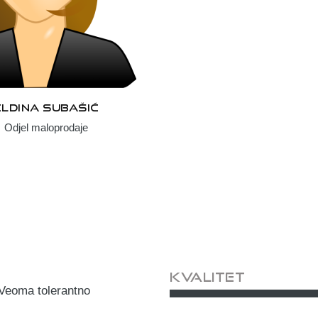
ELDINA SUBAŠIĆ
Odjel maloprodaje
Kvalitet
 Veoma tolerantno
Profesionalna kompa
Preporuka za sar