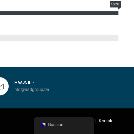
100%
EMAIL:
info@asdgroup.ba
Blog
O Nama
Tim
Kontakt
Bosnian