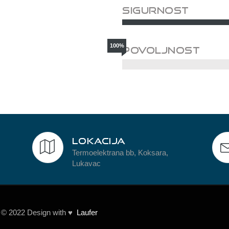
Sigurnost
V. D.
MANAGER
100%
Povoljnost
Lokacija
Termoelektrana bb, Koksara,
Lukavac
© 2022 Design with ♥
Laufer