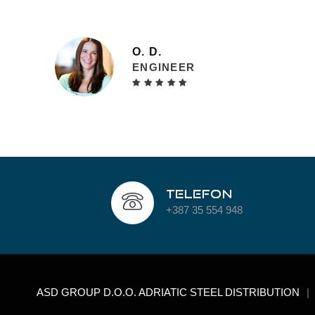
O. D.
ENGINEER
Telefon
+387 35 554 948
ASD GROUP D.O.O. ADRIATIC STEEL DISTRIBUTION