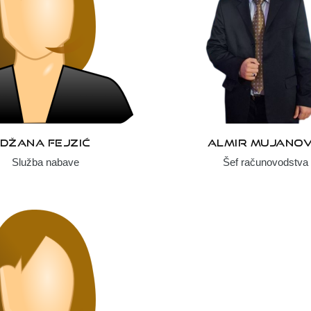
DŽANA FEJZIĆ
ALMIR MUJANOV
Služba nabave
Šef računovodstva