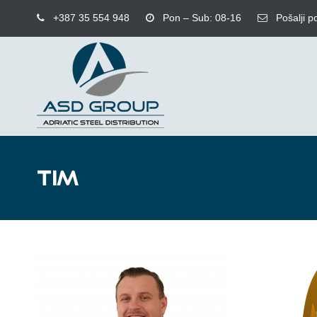
+387 35 554 948
Pon – Sub: 08-16
Pošalji p
TIM